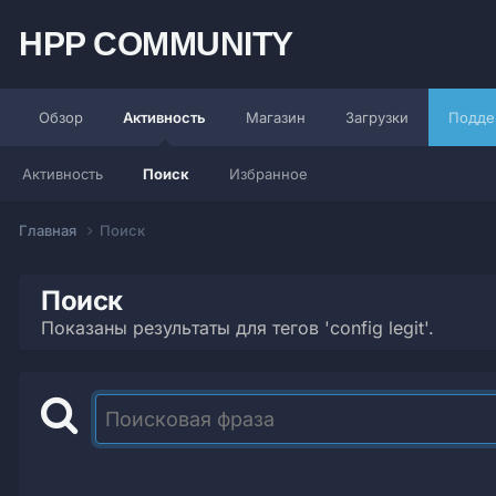
HPP COMMUNITY
Обзор
Активность
Магазин
Загрузки
Подде
Активность
Поиск
Избранное
Главная
Поиск
Поиск
Показаны результаты для тегов 'config legit'.