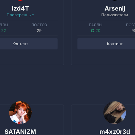
Izd4T
Arsenij
Проверенные
Пользователи
ЛЛЫ
ПОСТОВ
БАЛЛЫ
ПОС
22
29
20
9
Контент
Контент
SATANIZM
m4xz0r3d