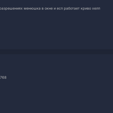
х разрешениях менюшка в окне и есп работает криво хелп
x768