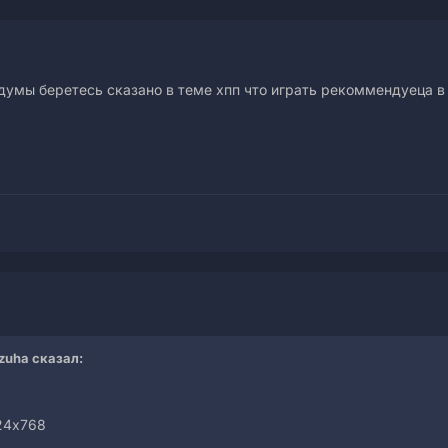
идумы беретесь сказано в теме хпп что играть рекоммендуеца 
zuha сказал:
24x768