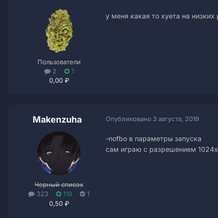
у меня какая то хуета на низки
Пользователи
2
1
0,00 ₽
Makenzuha
Опубликовано
3 августа, 2019
-nofbo в параметры запуска
сам играю с разрешением 1024
Черный список
323
119
1
0,50 ₽